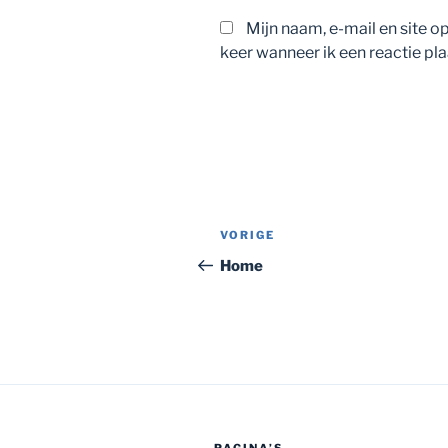
Mijn naam, e-mail en site 
keer wanneer ik een reactie pla
Bericht
Vorig
VORIGE
navigatie
bericht
Home