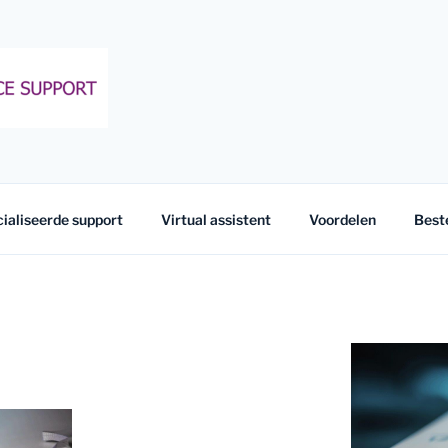
FFICE SUPPORT
ialiseerde support
Virtual assistent
Voordelen
Best