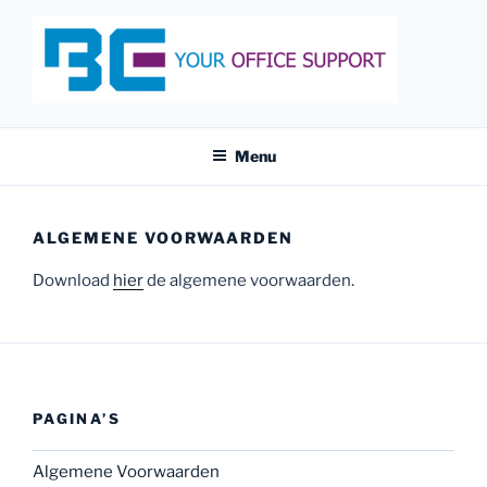
Ga
naar
de
inhoud
BE YOUR OFFICE SUPPORT
Gespecialiseerde Support
Menu
ALGEMENE VOORWAARDEN
Download
hier
de algemene voorwaarden.
PAGINA’S
Algemene Voorwaarden