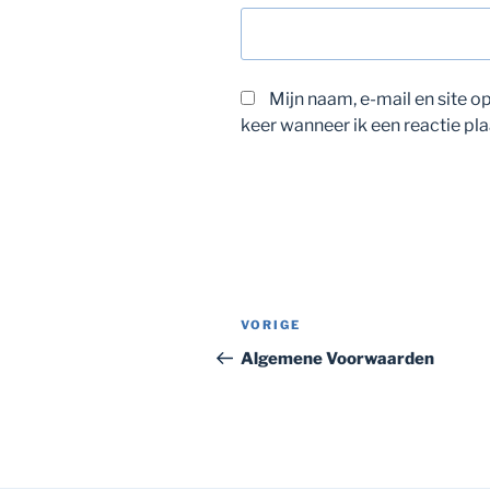
Mijn naam, e-mail en site 
keer wanneer ik een reactie pla
Bericht
Vorig
VORIGE
navigatie
bericht
Algemene Voorwaarden