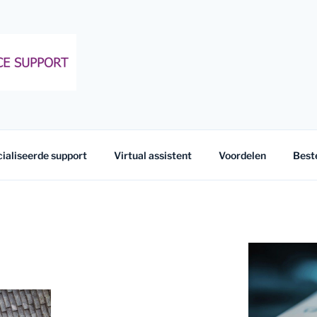
FFICE SUPPORT
ialiseerde support
Virtual assistent
Voordelen
Best